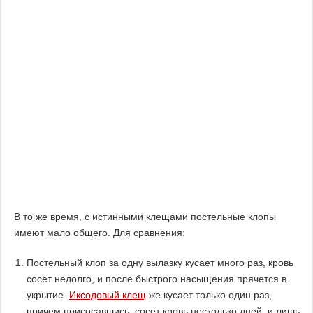
В то же время, с истинными клещами постельные клопы
имеют мало общего. Для сравнения:
Постельный клоп за одну вылазку кусает много раз, кровь
сосет недолго, и после быстрого насыщения прячется в
укрытие.
Иксодовый клещ
же кусает только один раз,
причем присосавшись, сосет кровь несколько дней, и лишь