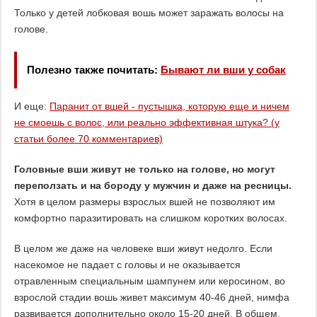
Только у детей лобковая вошь может заражать волосы на
голове.
Полезно также почитать:
Бывают ли вши у собак
И еще:
Паранит от вшей - пустышка, которую еще и ничем
не смоешь с волос, или реально эффективная штука? (у
статьи более 70 комментариев)
Головные вши живут не только на голове, но могут
переползать и на бороду у мужчин и даже на ресницы.
Хотя в целом размеры взрослых вшей не позволяют им
комфортно паразитировать на слишком коротких волосах.
В целом же даже на человеке вши живут недолго. Если
насекомое не падает с головы и не оказывается
отравленным специальным шампунем или керосином, во
взрослой стадии вошь живет максимум 40-46 дней, нимфа
развивается дополнительно около 15-20 дней. В общем,