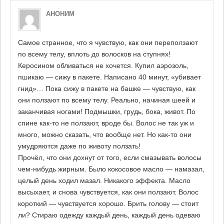
АНОНИМ
Самое странное, что я чувствую, как они переползают
по всему телу, вплоть до волосков на ступнях!
Керосином обливаться не хочется. Купил аэрозоль,
пшикаю — сижу в пакете. Написано 40 минут, «убивает
гнид»… Пока сижу в пакете на башке — чувствую, как
они ползают по всему телу. Реально, начиная шеей и
заканчивая ногами! Подмышки, грудь, бока, живот. По
спине как-то не ползают, вроде бы. Волос не так уж и
много, можно сказать, что вообще нет. Но как-то они
умудряются даже по животу ползать!
Прочёл, что они дохнут от того, если смазывать волосы
чем-нибудь жирным. Было кокосовое масло — намазал,
целый день ходил мазал. Никакого эффекта. Масло
высыхает, и снова чувствуется, как они ползают. Волос
короткий — чувствуется хорошо. Брить голову — стоит
ли? Стираю одежду каждый день, каждый день одеваю