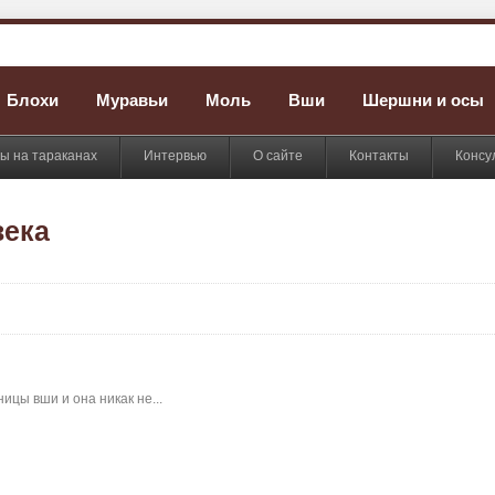
Блохи
Муравьи
Моль
Вши
Шершни и осы
ы на тараканах
Интервью
О сайте
Контакты
Консу
века
ицы вши и она никак не...