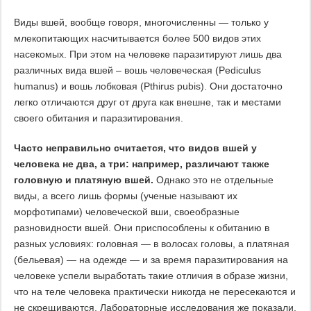
Виды вшей, вообще говоря, многочисленны — только у
млекопитающих насчитывается более 500 видов этих
насекомых. При этом на человеке паразитируют лишь два
различных вида вшей – вошь человеческая (Pediculus
humanus) и вошь лобковая (Pthirus pubis). Они достаточно
легко отличаются друг от друга как внешне, так и местами
своего обитания и паразитирования.
Часто неправильно считается, что видов вшей у
человека не два, а три: например, различают также
головную и платяную вшей.
Однако это не отдельные
виды, а всего лишь формы (ученые называют их
морфотипами) человеческой вши, своеобразные
разновидности вшей. Они приспособлены к обитанию в
разных условиях: головная — в волосах головы, а платяная
(бельевая) — на одежде — и за время паразитирования на
человеке успели выработать такие отличия в образе жизни,
что на теле человека практически никогда не пересекаются и
не скрещиваются. Лабораторные исследования же показали,