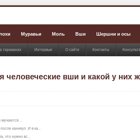
лохи
Муравьи
Моль
Вши
Шершни и осы
а тараканах
Интервью
О сайте
Контакты
Консульт
я человеческие вши и какой у них 
мучаются....
сле каникул. И в ка...
, что нужно вс...