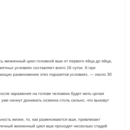
ь жизненный цикл головной вши от первого яйца до яйца,
ятных условиях составляет всего 16 суток. А при
ающих размножение этих паразитов условиях, — около 30
 после заражения на голове человека будет жить целая
 уже начнут донимать хозяина столь сильно, что вызовут
ость жизни, то, как размножаются вши, привлекает
течный жизненный цикл вши проходят несколько стадий