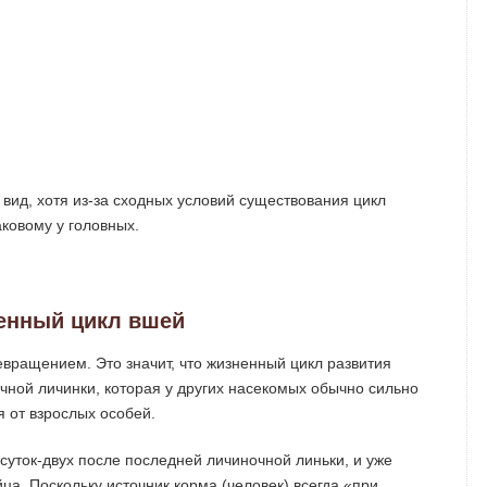
вид, хотя из-за сходных условий существования цикл
ковому у головных.
енный цикл вшей
ращением. Это значит, что жизненный цикл развития
чной личинки, которая у других насекомых обычно сильно
 от взрослых особей.
суток-двух после последней личиночной линьки, и уже
ца. Поскольку источник корма (человек) всегда «при