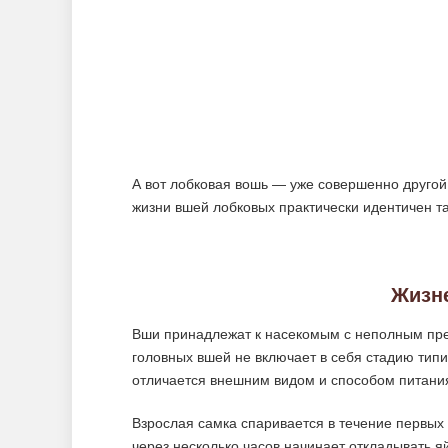
А вот лобковая вошь — уже совершенно другой 
жизни вшей лобковых практически идентичен та
Жизн
Вши принадлежат к насекомым с неполным прев
головных вшей не включает в себя стадию типи
отличается внешним видом и способом питания
Взрослая самка спаривается в течение первых 
через несколько часов начинает откладывать яй