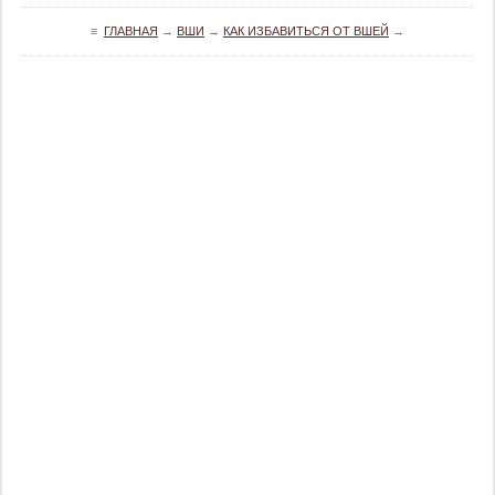
≡
ГЛАВНАЯ
→
ВШИ
→
КАК ИЗБАВИТЬСЯ ОТ ВШЕЙ
→