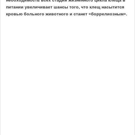
необходимость всех стадий жизненного цикла клеща в
питании увеличивает шансы того, что клещ насытится
кровью больного животного и станет «боррелиозным».