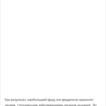
Как результат, наибольший вред эти вредители приносят
людям, страдающим заболеваниями органов дыхания. До