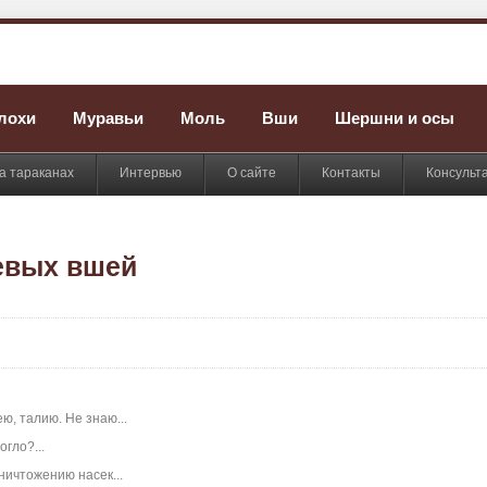
лохи
Муравьи
Моль
Вши
Шершни и осы
а тараканах
Интервью
О сайте
Контакты
Консульт
ьевых вшей
ю, талию. Не знаю...
гло?...
ничтожению насек...