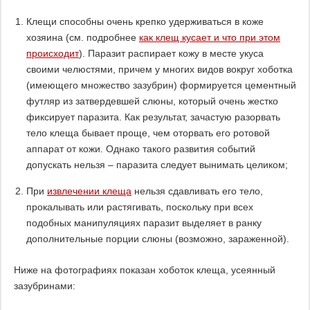
Клещи способны очень крепко удерживаться в коже
хозяина (см. подробнее
как клещ кусает и что при этом
происходит
). Паразит распирает кожу в месте укуса
своими челюстями, причем у многих видов вокруг хоботка
(имеющего множество зазубрин) формируется цементный
футляр из затвердевшей слюны, который очень жестко
фиксирует паразита. Как результат, зачастую разорвать
тело клеща бывает проще, чем оторвать его ротовой
аппарат от кожи. Однако такого развития событий
допускать нельзя – паразита следует вынимать целиком;
При
извлечении клеща
нельзя сдавливать его тело,
прокалывать или растягивать, поскольку при всех
подобных манипуляциях паразит выделяет в ранку
дополнительные порции слюны (возможно, зараженной).
Ниже на фотографиях показан хоботок клеща, усеянный
зазубринами: