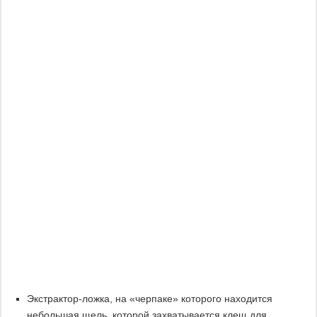
Экстрактор-ложка, на «черпаке» которого находится
небольшая щель, которой захватывается клещ для