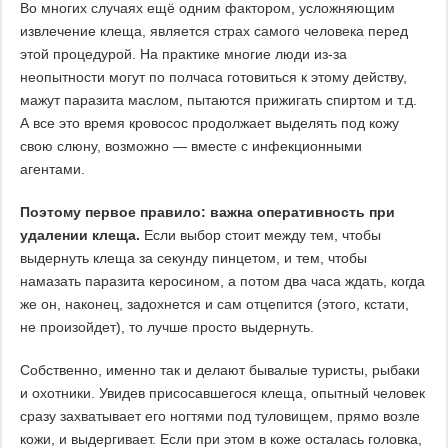
Во многих случаях ещё одним фактором, усложняющим
извлечение клеща, является страх самого человека перед
этой процедурой. На практике многие люди из-за
неопытности могут по полчаса готовиться к этому действу,
мажут паразита маслом, пытаются прижигать спиртом и т.д.
А все это время кровосос продолжает выделять под кожу
свою слюну, возможно — вместе с инфекционными
агентами.
Поэтому первое правило: важна оперативность при
удалении клеща.
Если выбор стоит между тем, чтобы
выдернуть клеща за секунду пинцетом, и тем, чтобы
намазать паразита керосином, а потом два часа ждать, когда
же он, наконец, задохнется и сам отцепится (этого, кстати,
не произойдет), то лучше просто выдернуть.
Собственно, именно так и делают бывалые туристы, рыбаки
и охотники. Увидев присосавшегося клеща, опытный человек
сразу захватывает его ногтями под туловищем, прямо возле
кожи, и выдергивает. Если при этом в коже осталась головка,