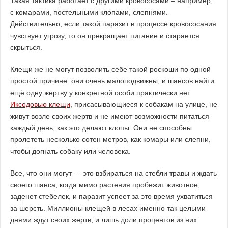
Такая тактика работает с другими кровососами – например,
с комарами, постельными клопами, слепнями.
Действительно, если такой паразит в процессе кровососания
чувствует угрозу, то он прекращает питание и старается
скрыться.
Клещи же не могут позволить себе такой роскоши по одной
простой причине: они очень малоподвижны, и шансов найти
ещё одну жертву у конкретной особи практически нет.
Иксодовые клещи
, присасывающиеся к собакам на улице, не
живут возле своих жертв и не имеют возможности питаться
каждый день, как это делают клопы. Они не способны
пролететь несколько сотен метров, как комары или слепни,
чтобы догнать собаку или человека.
Все, что они могут — это взбираться на стебли травы и ждать
своего шанса, когда мимо растения пробежит животное,
заденет стебелек, и паразит успеет за это время ухватиться
за шерсть. Миллионы клещей в лесах именно так целыми
днями ждут своих жертв, и лишь доли процентов из них