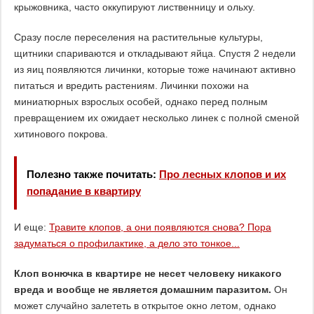
крыжовника, часто оккупируют лиственницу и ольху.
Сразу после переселения на растительные культуры,
щитники спариваются и откладывают яйца. Спустя 2 недели
из яиц появляются личинки, которые тоже начинают активно
питаться и вредить растениям. Личинки похожи на
миниатюрных взрослых особей, однако перед полным
превращением их ожидает несколько линек с полной сменой
хитинового покрова.
Полезно также почитать:
Про лесных клопов и их
попадание в квартиру
И еще:
Травите клопов, а они появляются снова? Пора
задуматься о профилактике, а дело это тонкое...
Клоп вонючка в квартире не несет человеку никакого
вреда и вообще не является домашним паразитом.
Он
может случайно залететь в открытое окно летом, однако