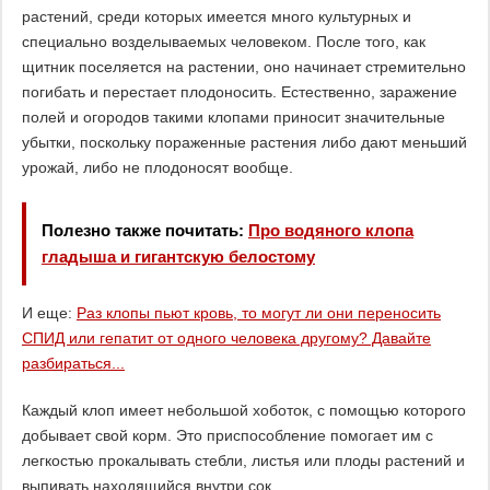
растений, среди которых имеется много культурных и
специально возделываемых человеком. После того, как
щитник поселяется на растении, оно начинает стремительно
погибать и перестает плодоносить. Естественно, заражение
полей и огородов такими клопами приносит значительные
убытки, поскольку пораженные растения либо дают меньший
урожай, либо не плодоносят вообще.
Полезно также почитать:
Про водяного клопа
гладыша и гигантскую белостому
И еще:
Раз клопы пьют кровь, то могут ли они переносить
СПИД или гепатит от одного человека другому? Давайте
разбираться...
Каждый клоп имеет небольшой хоботок, с помощью которого
добывает свой корм. Это приспособление помогает им с
легкостью прокалывать стебли, листья или плоды растений и
выпивать находящийся внутри сок.