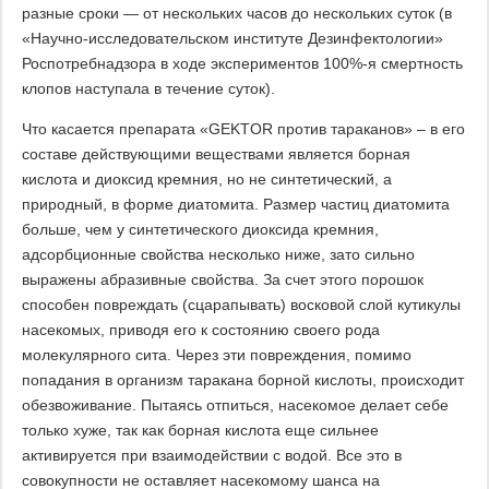
разные сроки — от нескольких часов до нескольких суток (в
«Научно-исследовательском институте Дезинфектологии»
Роспотребнадзора в ходе экспериментов 100%-я смертность
клопов наступала в течение суток).
Что касается препарата «GEKTOR против тараканов» – в его
составе действующими веществами является борная
кислота и диоксид кремния, но не синтетический, а
природный, в форме диатомита. Размер частиц диатомита
больше, чем у синтетического диоксида кремния,
адсорбционные свойства несколько ниже, зато сильно
выражены абразивные свойства. За счет этого порошок
способен повреждать (сцарапывать) восковой слой кутикулы
насекомых, приводя его к состоянию своего рода
молекулярного сита. Через эти повреждения, помимо
попадания в организм таракана борной кислоты, происходит
обезвоживание. Пытаясь отпиться, насекомое делает себе
только хуже, так как борная кислота еще сильнее
активируется при взаимодействии с водой. Все это в
совокупности не оставляет насекомому шанса на