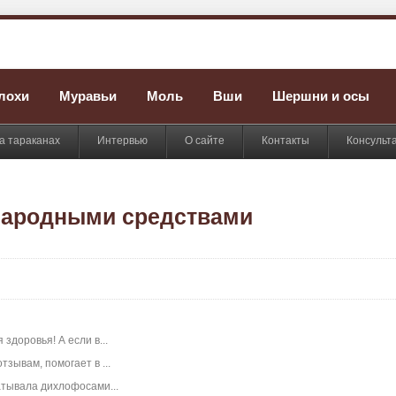
лохи
Муравьи
Моль
Вши
Шершни и осы
а тараканах
Интервью
О сайте
Контакты
Консульт
народными средствами
здоровья! А если в...
зывам, помогает в ...
атывала дихлофосами...