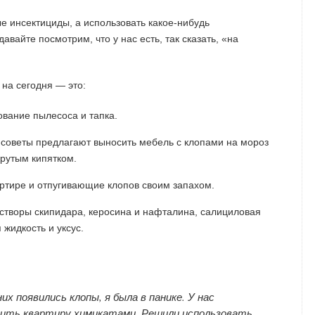
ые инсектициды, а использовать какое-нибудь
авайте посмотрим, что у нас есть, так сказать, «на
на сегодня — это:
вание пылесоса и тапка.
 советы предлагают выносить мебель с клопами на мороз
крутым кипятком.
ртире и отпугивающие клопов своим запахом.
створы скипидара, керосина и нафталина, салициловая
 жидкость и уксус.
них появились клопы, я была в панике. У нас
вить квартиру химикатами. Решили использовать