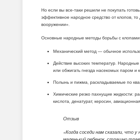
Но если вы все-таки решили не покупать готов
эффективное народное средство от клопов, то д
вооружении».
Основные народные методы борьбы с клопами 
Механический метод — обычное использо
Действие высоких температур. Народные
или обжигать гнезда насекомых паром и 
Полынь и пижма, раскладываемые по ква
Химические резко пахнущие жидкости: ра
кислота, денатурат, керосин, авиационная
Отзыв
«Когда соседи нам сказали, что у 
маленький ребенок, страшно тра