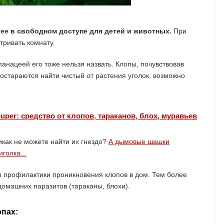
 ее в свободном доступе для детей и животных.
При
тривать комнату.
 панацеей его тоже нельзя назвать. Клопы, почувствовав
остараются найти чистый от растения уголок, возможно
uper: средство от клопов, тараканов, блох, муравьев
икак не можете найти их гнездо?
А дымовые шашки
голка...
ля профилактики проникновения клопов в дом. Тем более
домашних паразитов (тараканы, блохи).
опах: