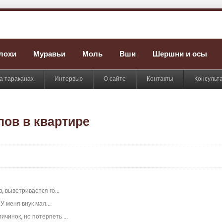
лохи
Муравьи
Моль
Вши
Шершни и осы
а тараканах
Интервью
О сайте
Контакты
Консульт
пов в квартире
 выветривается го...
У меня внук мал...
чинок, но потерпеть ...