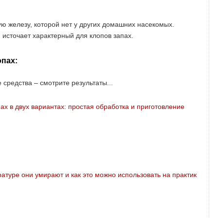
ую железу, которой нет у других домашних насекомых.
 источает характерный для клопов запах.
опах:
средства – смотрите результаты...
Мы про
Get Ex
получ
Экс
за 