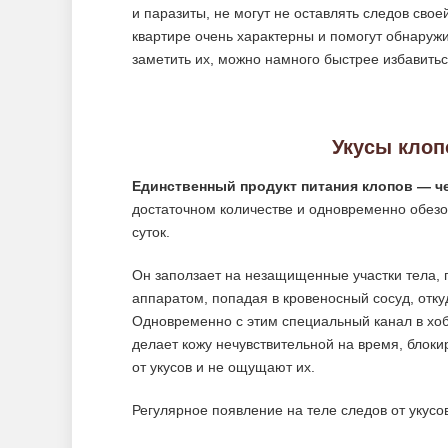
и паразиты, не могут не оставлять следов сво
квартире очень характерны и помогут обнаруж
заметить их, можно намного быстрее избавитьс
Укусы клоп
Единственный продукт питания клопов — ч
достаточном количестве и одновременно обезо
суток.
Он заползает на незащищенные участки тела,
аппаратом, попадая в кровеносный сосуд, отк
Одновременно с этим специальный канал в хоб
делает кожу нечувствительной на время, блок
от укусов и не ощущают их.
Регулярное появление на теле следов от укусов