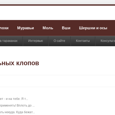
лохи
Муравьи
Моль
Вши
Шершни и осы
а тараканах
Интервью
О сайте
Контакты
Консульт
ьных клопов
- и на тебе. Я т...
именять! Вплоть до ...
ь некуда. Куда бежат...