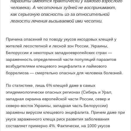
паразиты имеются практически у каждого взрослого
человека). А чесоточных зудней не воспринимают,
как серьезную опасность из-за относительной
легкости лечения вызываемой ими чесотки.
Причина опасений по поводу укусов иксодовых клещей у
жителей лесостепной и лесной зон России, Украины,
Белоруссии и некоторых западноевропейских стран —
зараженность определенной части популяций паразитов
возбудителями клещевого энцефалита и лаймового
боррелиоза — смертельно опасных для человека болезней.
По статистике, лишь 6% клещей даже в самых
эпидемиологически опасных регионах (Сибирь и Урал,
западная окраина европейской части России, север и
северо-восток Украины, западная часть Белоруссии)
заражены вирусом клещевого энцефалита. Причем даже при
укусе зараженного клеща риск развития заболевания
составляет примерно 4%. Фактически, на 1000 укусов