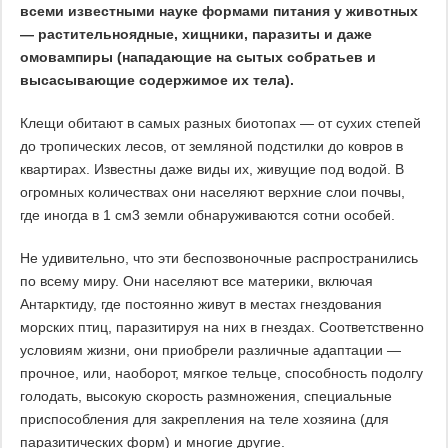
всеми известными науке формами питания у животных
— растительноядные, хищники, паразиты и даже
омовампиры (нападающие на сытых собратьев и
высасывающие содержимое их тела).
Клещи обитают в самых разных биотопах — от сухих степей
до тропических лесов, от земляной подстилки до ковров в
квартирах. Известны даже виды их, живущие под водой. В
огромных количествах они населяют верхние слои почвы,
где иногда в 1 см3 земли обнаруживаются сотни особей.
Не удивительно, что эти беспозвоночные распространились
по всему миру. Они населяют все материки, включая
Антарктиду, где постоянно живут в местах гнездования
морских птиц, паразитируя на них в гнездах. Соответственно
условиям жизни, они приобрели различные адаптации —
прочное, или, наоборот, мягкое тельце, способность подолгу
голодать, высокую скорость размножения, специальные
приспособления для закрепления на теле хозяина (для
паразитических форм) и многие другие.