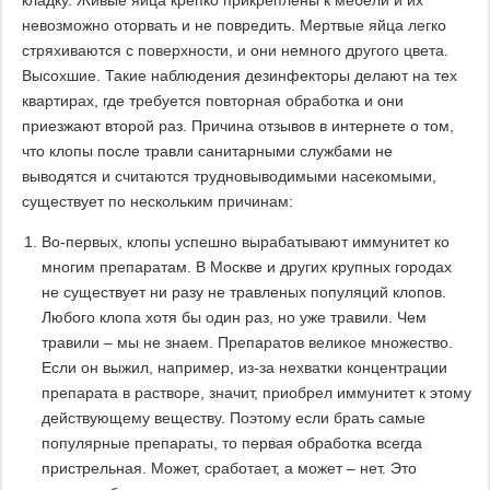
кладку. Живые яйца крепко прикреплены к мебели и их
невозможно оторвать и не повредить. Мертвые яйца легко
стряхиваются с поверхности, и они немного другого цвета.
Высохшие. Такие наблюдения дезинфекторы делают на тех
квартирах, где требуется повторная обработка и они
приезжают второй раз. Причина отзывов в интернете о том,
что клопы после травли санитарными службами не
выводятся и считаются трудновыводимыми насекомыми,
существует по нескольким причинам:
Во-первых, клопы успешно вырабатывают иммунитет ко
многим препаратам. В Москве и других крупных городах
не существует ни разу не травленых популяций клопов.
Любого клопа хотя бы один раз, но уже травили. Чем
травили – мы не знаем. Препаратов великое множество.
Если он выжил, например, из-за нехватки концентрации
препарата в растворе, значит, приобрел иммунитет к этому
действующему веществу. Поэтому если брать самые
популярные препараты, то первая обработка всегда
пристрельная. Может, сработает, а может – нет. Это