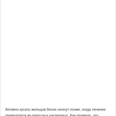
Активно кусать жильцов блохи начнут позже, когда личинки
превратятся во взрослых насекомых. Как правило, это