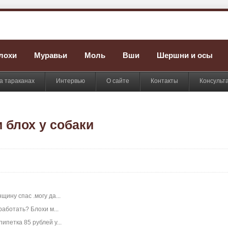
лохи
Муравьи
Моль
Вши
Шершни и осы
а тараканах
Интервью
О сайте
Контакты
Консульт
 блох у собаки
ину спас .могу да...
работать? Блохи м...
ипетка 85 рублей у...