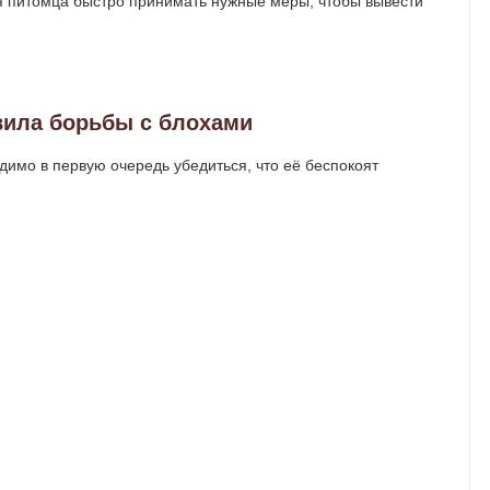
ия питомца быстро принимать нужные меры, чтобы вывести
ила борьбы с блохами
одимо в первую очередь убедиться, что её беспокоят