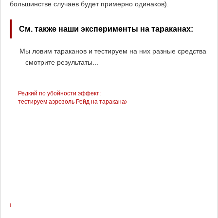
большинстве случаев будет примерно одинаков).
См. также наши эксперименты на тараканах:
Мы ловим тараканов и тестируем на них разные средства
– смотрите результаты...
Редкий по убойности эффект:
Испытываем действие аэроз
тестируем аэрозоль Рейд на тараканах
Раптор на тараканах
утся
з