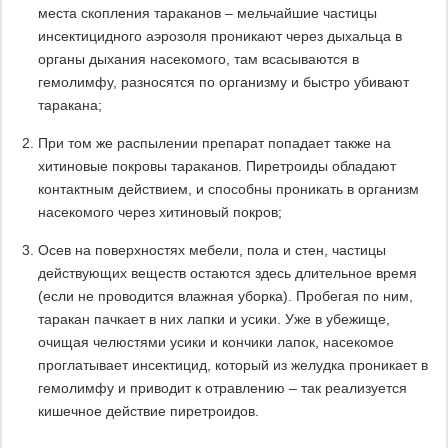
места скопления тараканов – мельчайшие частицы
инсектицидного аэрозоля проникают через дыхальца в
органы дыхания насекомого, там всасываются в
гемолимфу, разносятся по организму и быстро убивают
таракана;
При том же распылении препарат попадает также на
хитиновые покровы тараканов. Пиретроиды обладают
контактным действием, и способны проникать в организм
насекомого через хитиновый покров;
Осев на поверхностях мебели, пола и стен, частицы
действующих веществ остаются здесь длительное время
(если не проводится влажная уборка). Пробегая по ним,
таракан пачкает в них лапки и усики. Уже в убежище,
очищая челюстями усики и кончики лапок, насекомое
проглатывает инсектицид, который из желудка проникает в
гемолимфу и приводит к отравлению – так реализуется
кишечное действие пиретроидов.