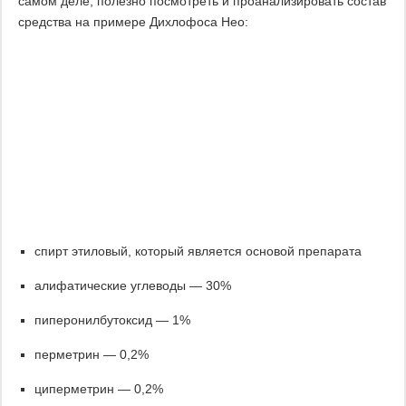
самом деле, полезно посмотреть и проанализировать состав
средства на примере Дихлофоса Нео:
спирт этиловый, который является основой препарата
алифатические углеводы — 30%
пиперонилбутоксид — 1%
перметрин — 0,2%
циперметрин — 0,2%