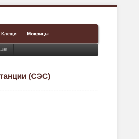
Клещи
Мокрицы
ации
танции (СЭС)