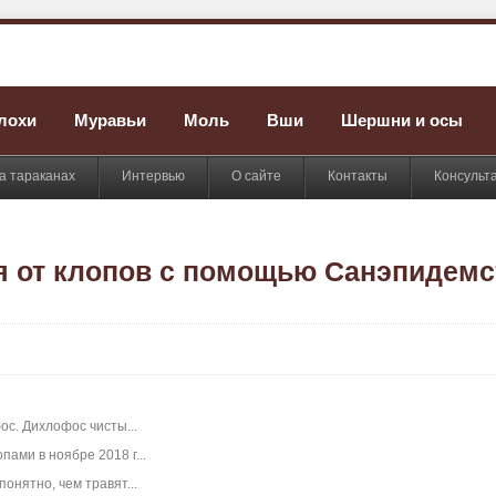
лохи
Муравьи
Моль
Вши
Шершни и осы
а тараканах
Интервью
О сайте
Контакты
Консульт
 от клопов с помощью Санэпидемс
ос. Дихлофос чисты...
пами в ноябре 2018 г...
онятно, чем травят...