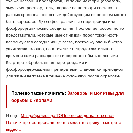
только названий препаратов, но также их форм (аэрозоль,
эмульсия, раствор, гель, твердое вещество) и состава: в
разных средствах основным действующим веществом может
быть Карбофос, Дихлофос, различные пиретроиды или
фосфорорганические соединения. Последние, особенно те
представители, которые имеют низкий порог токсичности,
используются сегодня чаще всего, поскольку очень быстро
уничтожают клопов, но в течение непродолжительного
времени сами распадаются и перестают быть опасными.
Квартира, обработанная пиретроидами и
фосфорсодержащими препаратами, становится пригодной
для жизни человека в течение суток-двух после обработки.
Полезно также почитать:
Заговоры и молитвы для
борьбы с клопами
И еще:
Мы добрались до ТОПового средства от клопов
Палач и протестировали его и в хвост, и в гриву - смотрите
видео...