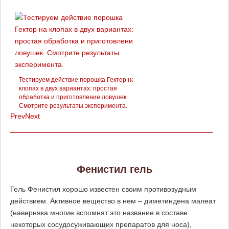
я
Мы протестировали на клопа
Get Express – смотрим, что из
получилось…
Тестируем действие порошка Гектор на
клопах в двух вариантах: простая
обработка и приготовление ловушек.
Смотрите результаты эксперимента.
Prev
Next
Фенистил гель
Гель Фенистил хорошо известен своим противозудным
действием. Активное вещество в нем – диметиндена малеат
(наверняка многие вспомнят это название в составе
некоторых сосудосуживающих препаратов для носа),