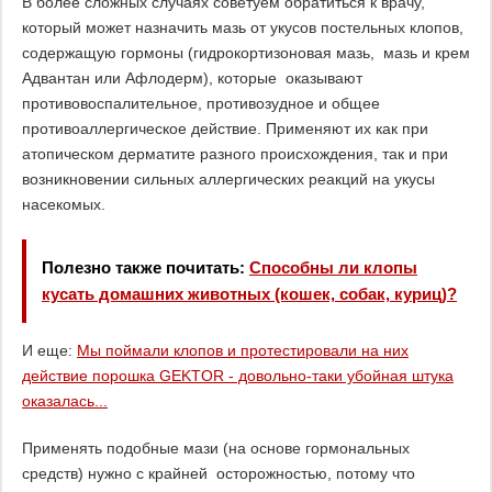
В более сложных случаях советуем обратиться к врачу,
который может назначить мазь от укусов постельных клопов,
содержащую гормоны (гидрокортизоновая мазь, мазь и крем
Адвантан или Афлодерм), которые оказывают
противовоспалительное, противозудное и общее
противоаллергическое действие. Применяют их как при
атопическом дерматите разного происхождения, так и при
возникновении сильных аллергических реакций на укусы
насекомых.
Полезно также почитать:
Способны ли клопы
кусать домашних животных (кошек, собак, куриц)?
И еще:
Мы поймали клопов и протестировали на них
действие порошка GEKTOR - довольно-таки убойная штука
оказалась...
Применять подобные мази (на основе гормональных
средств) нужно с крайней осторожностью, потому что