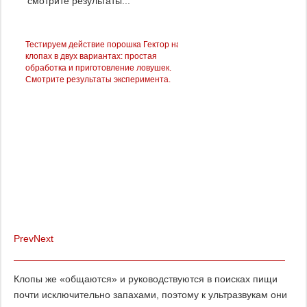
смотрите результаты...
Тестируем действие порошка Гектор на
Мы протестировали на клопа
клопах в двух вариантах: простая
Get Express – смотрим, что из
обработка и приготовление ловушек.
получилось…
Смотрите результаты эксперимента.
я
Prev
Next
Клопы же «общаются» и руководствуются в поисках пищи
почти исключительно запахами, поэтому к ультразвукам они