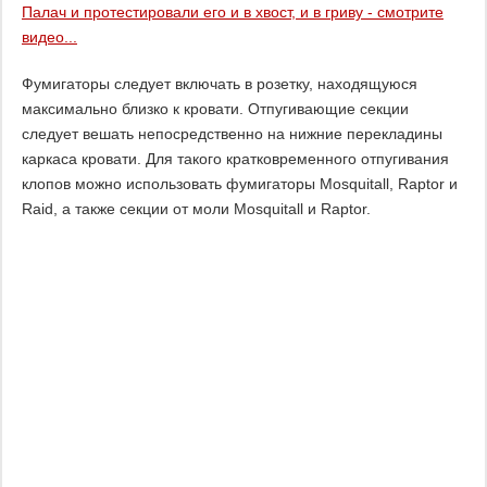
Палач и протестировали его и в хвост, и в гриву - смотрите
видео...
Фумигаторы следует включать в розетку, находящуюся
максимально близко к кровати. Отпугивающие секции
следует вешать непосредственно на нижние перекладины
каркаса кровати. Для такого кратковременного отпугивания
клопов можно использовать фумигаторы Mosquitall, Raptor и
Raid, а также секции от моли Mosquitall и Raptor.