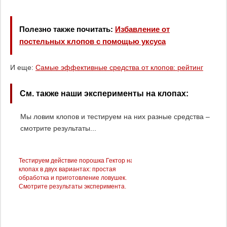
Полезно также почитать:
Избавление от
постельных клопов с помощью уксуса
И еще:
Самые эффективные средства от клопов: рейтинг
См. также наши эксперименты на клопах:
Мы ловим клопов и тестируем на них разные средства –
смотрите результаты...
Тестируем действие порошка Гектор на
Мы протестировали на клопа
клопах в двух вариантах: простая
Get Express – смотрим, что из
обработка и приготовление ловушек.
получилось…
Смотрите результаты эксперимента.