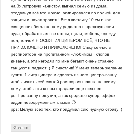
на 3х литровую канистру, выгнал семью из дома,
отодвинул всё что можно, экипировался по полной для
защиты и начал травить! Взял кисточку 10 см и как
священник бегал по дому радостно в предвкушении
чуда, обрабатывал все стены, щели, мебель, одежду,
пол, толчок! Я ОСВЯТИЛ ЦИПЕРОМ ВСЁ, ЧТО НЕ
ПРИКОЛОЧЕНО И ПРИКОЛОЧЕНО! Сижу сейчас в
респираторе на пропитанном «любимом» клопов
диване, а эти негодяи по мне бегают очень странно
танцуют и падают! ) Я счастлив! У меня теперь желание
купить 1 литр ципера и сделать из него циперо-ванну,
чтобы излить сей святой раствор из шланга по всему
дому, чтобы эти клопы страдали еще сильнее!
ps: Про ванну пошутил, а так средство супер, эффект
виден невооружённым глазом 🙂
pps: Целую всех тех, кто придумал сию чудную отраву! )
Ответить