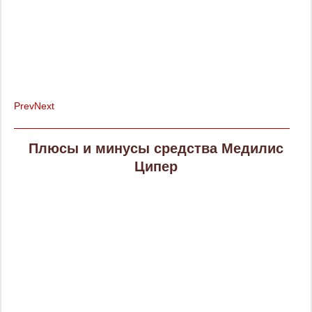
я
Prev
Next
Плюсы и минусы средства Медилис
Ципер