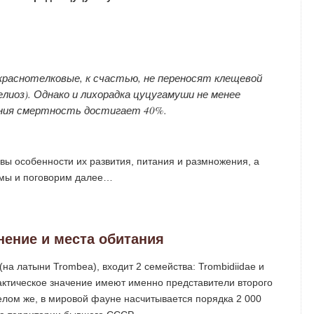
краснотелковые, к счастью, не переносят клещевой
лиоз). Однако и лихорадка цуцугамуши не менее
ения смертность достигает 40%.
овы особенности их развития, питания и размножения, а
в мы и поговорим далее…
нение и места обитания
на латыни Trombea), входит 2 семейства: Trombidiidae и
рактическое значение имеют именно представители второго
целом же, в мировой фауне насчитывается порядка 2 000