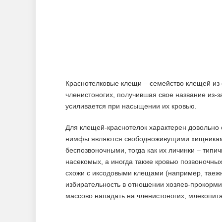
Краснотелковые клещи – семейство клещей из
членистоногих, получившая свое название из-з
усиливается при насыщении их кровью.
Для клещей-краснотелок характерен довольно 
нимфы являются свободноживущими хищникам
беспозвоночными, тогда как их личинки – тип
насекомых, а иногда также кровью позвоночных
схожи с иксодовыми клещами (например, таежн
избирательность в отношении хозяев-прокорми
массово нападать на членистоногих, млекопит