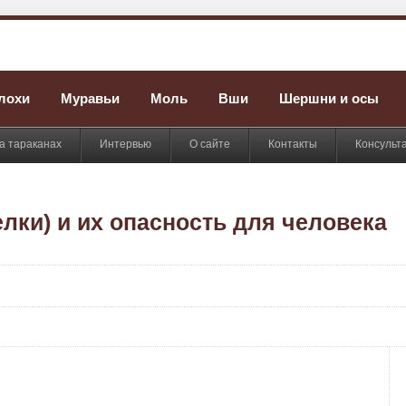
лохи
Муравьи
Моль
Вши
Шершни и осы
а тараканах
Интервью
О сайте
Контакты
Консульт
лки) и их опасность для человека