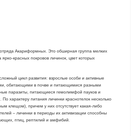
 отряда Акариформных. Это обширная группа мелких
а ярко-красных покровов личинок, цвет которых
сложный цикл развития: взрослые особи и активные
и, обитающими в почве и питающимися разными
ичные паразиты, питающиеся гемолимфой пауков и
. По характеру питания личинки краснотелок несколько
ым клещом), причем у них отсутствует какая-либо
телей – личинки в периоды их активизации способны
ающих, птиц, рептилий и амфибий.