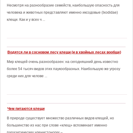
Несмотря на разнообразие семейств, наибольшую опасность для
человека и животных представляют именно иксодовые (Ixodidae)
клещи. Как и у всех ч ...
Водятся ли в сосновом лесу клещи (и в хвойных лесах вообще)
Мир клещей очень разнообразен: на сегодняшний день известно
более 54 тысяч видов этих паукообразных. Наибольшую же угрозу
среди них для челове ...
Чем питаются клещи
В природе существует множество различных видов клещей, но
большинство из нас при слове «клещ» вспоминает именно
паразитических членистоногих – ...