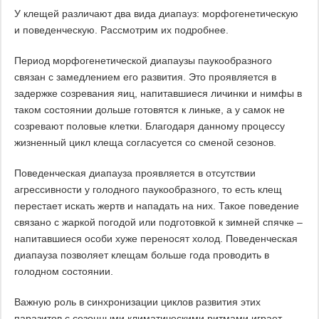
У клещей различают два вида диапауз: морфогенетическую
и поведенческую. Рассмотрим их подробнее.
Период морфогенетической диапаузы паукообразного
связан с замедлением его развития. Это проявляется в
задержке созревания яиц, напитавшиеся личинки и нимфы в
таком состоянии дольше готовятся к линьке, а у самок не
созревают половые клетки. Благодаря данному процессу
жизненный цикл клеща согласуется со сменой сезонов.
Поведенческая диапауза проявляется в отсутствии
агрессивности у голодного паукообразного, то есть клещ
перестает искать жертв и нападать на них. Такое поведение
связано с жаркой погодой или подготовкой к зимней спячке –
напитавшиеся особи хуже переносят холод. Поведенческая
диапауза позволяет клещам больше года проводить в
голодном состоянии.
Важную роль в синхронизации циклов развития этих
паразитов с сезонными климатическими ритмами играет