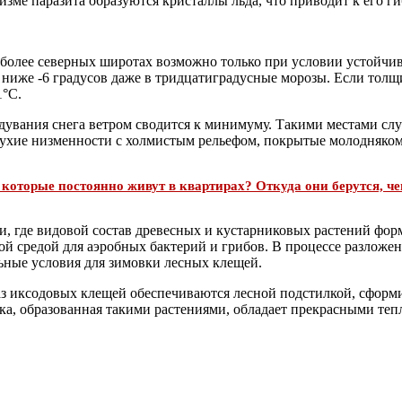
зме паразита образуются кристаллы льда, что приводит к его ги
более северных широтах возможно только при условии устойчи
я ниже -6 градусов даже в тридцатиградусные морозы. Если толщ
1°С.
ыдувания снега ветром сводится к минимуму. Такими местами с
сухие низменности с холмистым рельефом, покрытые молодняком
оторые постоянно живут в квартирах? Откуда они берутся, чем
и, где видовой состав древесных и кустарниковых растений фо
 средой для аэробных бактерий и грибов. В процессе разложен
ьные условия для зимовки лесных клещей.
аз иксодовых клещей обеспечиваются лесной подстилкой, сфор
тилка, образованная такими растениями, обладает прекрасными т