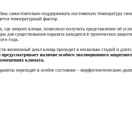
собны самостоятельно поддерживать постоянную температуру свое
ляется температурный фактор.
 где зимуют клещи, позволило получить представление об усло
оры для существования паразита находятся в тропических широт
ого года.
в жизненный цикл клеща проходит в несколько стадий и длится 
 предусматривает наличие особого эволюционного защитного
 изменениях климата.
азиты переходят в особое состояние – морфогенетическою диапа