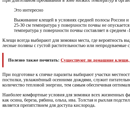
При длительном пребывании в зоне низких температур в органи
Это интересно
Выживание клещей в условиях средней полосы России и 
25-30 см температура у поверхности почвы не опускаетс
температура у поверхности почвы составляет в среднем -
Клещи всегда выбирают для зимовки места, где вероятность в
лесные поляны с густой растительностью или непродуваемые 
Полезно также почитать:
Существуют ли домашние клещи, к
При подготовке к спячке паразиты выбирают участки местност
постилки, увлажнённый осенними дождями, служит питательной
количество тепловой энергии, тем самым обеспечивая оптимал
Наиболее комфортные условия для зимовки всех жизненных ф
как осина, береза, рябина, ольха, ива. Толстая и рыхлая подс
является препятствием для доступа кислорода.