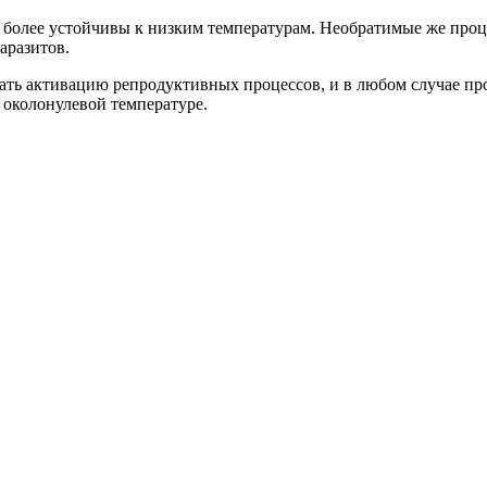
я, более устойчивы к низким температурам. Необратимые же про
аразитов.
ть активацию репродуктивных процессов, и в любом случае про
 околонулевой температуре.