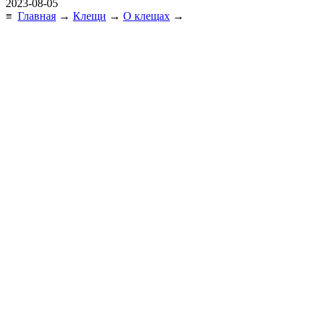
2023-08-05
≡
Главная
→
Клещи
→
О клещах
→