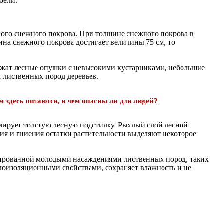
бели.
вого снежного покрова. При толщине снежного покрова в
ина снежного покрова достигает величины 75 см, то
лужат лесные опушки с невысокими кустарниками, небольшие
 лиственных пород деревьев.
 здесь питаются, и чем опасны ли для людей?
рмирует толстую лесную подстилку. Рыхлый слой лесной
ия и гниения остатки растительности выделяют некоторое
мированной молодыми насаждениями лиственных пород, таких
еплоизоляционными свойствами, сохраняет влажность и не