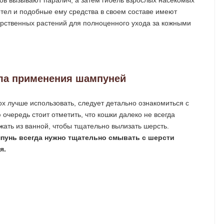
сов вызывают паралич, а затем гибель взрослых насекомых
отел и подобные ему средства в своем составе имеют
арственных растений для полноценного ухода за кожными
ла применения шампуней
ох лучше использовать, следует детально ознакомиться с
чередь стоит отметить, что кошки далеко не всегда
ать из ванной, чтобы тщательно вылизать шерсть.
пунь всегда нужно тщательно смывать с шерсти
я.