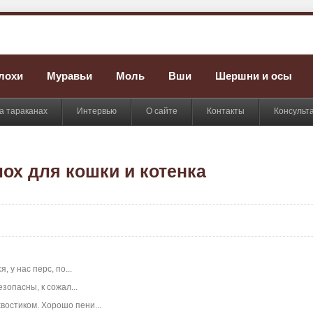
лохи
Муравьи
Моль
Вши
Шершни и осы
а тараканах
Интервью
О сайте
Контакты
Консульт
ох для кошки и котенка
 у нас перс, по...
зопасны, к сожал...
востиком. Хорошо пени...