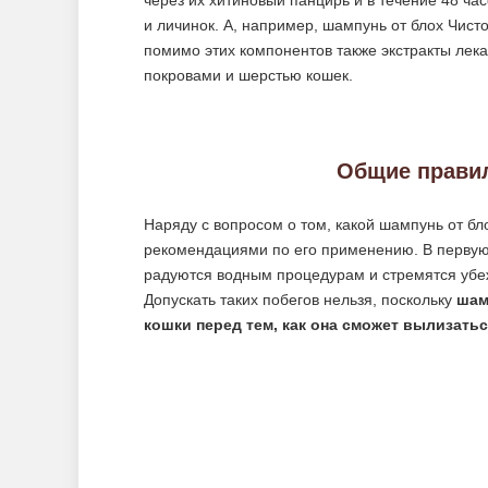
через их хитиновый панцирь и в течение 48 ча
и личинок. А, например, шампунь от блох Чист
помимо этих компонентов также экстракты лек
покровами и шерстью кошек.
Общие прави
Наряду с вопросом о том, какой шампунь от бл
рекомендациями по его применению. В первую о
радуются водным процедурам и стремятся убеж
Допускать таких побегов нельзя, поскольку
шам
кошки перед тем, как она сможет вылизатьс