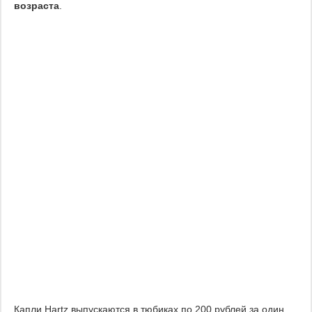
возраста
.
Капли Hartz выпускаются в тюбиках по 200 рублей за один