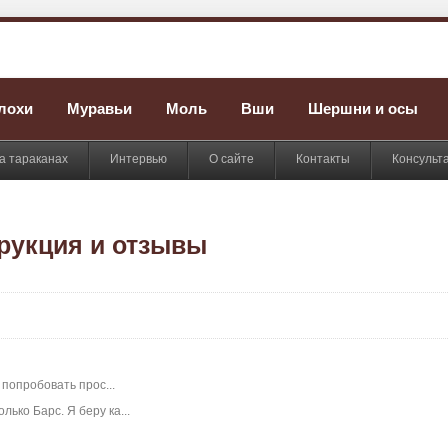
лохи
Муравьи
Моль
Вши
Шершни и осы
а тараканах
Интервью
О сайте
Контакты
Консульт
трукция и отзывы
 попробовать прос...
лько Барс. Я беру ка...