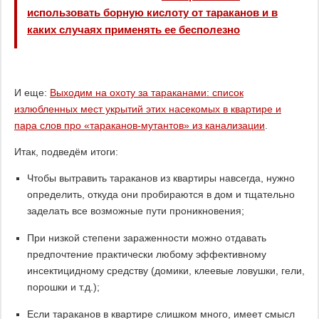
использовать борную кислоту от тараканов и в
каких случаях применять ее бесполезно
И еще:
Выходим на охоту за тараканами: список
излюбленных мест укрытий этих насекомых в квартире и
пара слов про «тараканов-мутантов» из канализации
.
Итак, подведём итоги:
Чтобы вытравить тараканов из квартиры навсегда, нужно
определить, откуда они пробираются в дом и тщательно
заделать все возможные пути проникновения;
При низкой степени зараженности можно отдавать
предпочтение практически любому эффективному
инсектицидному средству (домики, клеевые ловушки, гели,
порошки и т.д.);
Если тараканов в квартире слишком много, имеет смысл