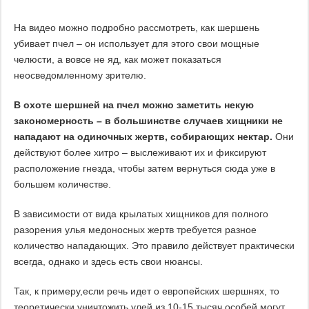
На видео можно подробно рассмотреть, как шершень
убивает пчел – он использует для этого свои мощные
челюсти, а вовсе не яд, как может показаться
неосведомленному зрителю.
В охоте шершней на пчел можно заметить некую
закономерность – в большинстве случаев хищники не
нападают на одиночных жертв, собирающих нектар.
Они
действуют более хитро – выслеживают их и фиксируют
расположение гнезда, чтобы затем вернуться сюда уже в
большем количестве.
В зависимости от вида крылатых хищников для полного
разорения улья медоносных жертв требуется разное
количество нападающих. Это правило действует практически
всегда, однако и здесь есть свои нюансы.
Так, к примеру,если речь идет о европейских шершнях, то
теоретически уничтожить улей из 10-15 тысяч особей могут