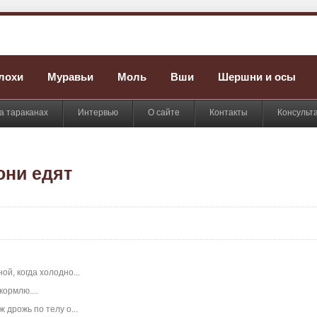
лохи
Муравьи
Моль
Вши
Шершни и осы
а тараканах
Интервью
О сайте
Контакты
Консульт
они едят
й, когда холодно...
кормлю....
 дрожь по телу о...