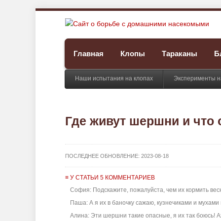
Главная
Клопы
Тараканы
Б
Наши испытания на клопах
Эксперименты н
Где живут шершни и что 
ПОСЛЕДНЕЕ ОБНОВЛЕНИЕ:
2023-08-18
≡ У СТАТЬИ 5 КОММЕНТАРИЕВ
София: Подскажите, пожалуйста, чем их кормить весно
Паша: А я их в баночку сажаю, кузнечиками и мухами 
Алина: Эти шершни такие опасные, я их так боюсь! Аж