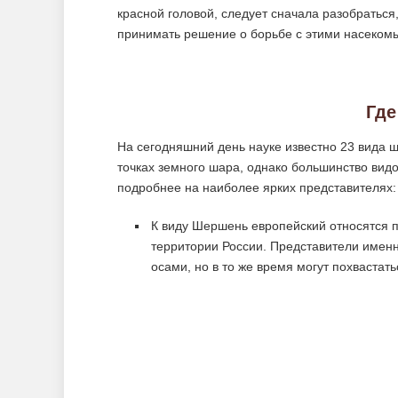
красной головой, следует сначала разобраться
принимать решение о борьбе с этими насеком
Где
На сегодняшний день науке известно 23 вида 
точках земного шара, однако большинство ви
подробнее на наиболее ярких представителях:
К виду Шершень европейский относятся п
территории России. Представители имен
осами, но в то же время могут похвастат