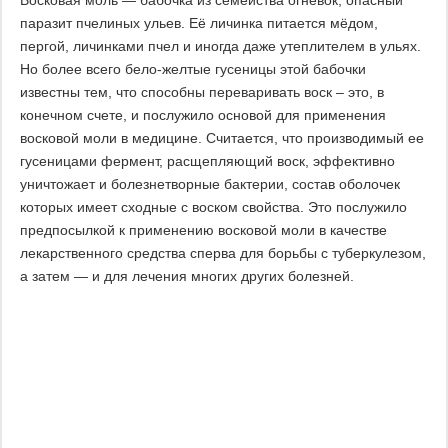
Восковая моль — бабочка из семейства огневок, опасный
паразит пчелиных ульев. Её личинка питается мёдом,
пергой, личинками пчел и иногда даже утеплителем в ульях.
Но более всего бело-желтые гусеницы этой бабочки
известны тем, что способны переваривать воск – это, в
конечном счете, и послужило основой для применения
восковой моли в медицине. Считается, что производимый ее
гусеницами фермент, расщепляющий воск, эффективно
уничтожает и болезнетворные бактерии, состав оболочек
которых имеет сходные с воском свойства. Это послужило
предпосылкой к применению восковой моли в качестве
лекарственного средства сперва для борьбы с туберкулезом,
а затем — и для лечения многих других болезней.