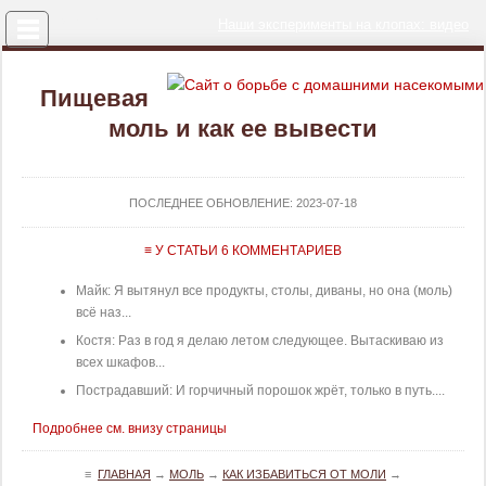
Меню
Наши эксперименты на клопах: видео
Пищевая
моль и как ее вывести
ПОСЛЕДНЕЕ ОБНОВЛЕНИЕ:
2023-07-18
≡ У СТАТЬИ 6 КОММЕНТАРИЕВ
Майк: Я вытянул все продукты, столы, диваны, но она (моль)
всё наз...
Костя: Раз в год я делаю летом следующее. Вытаскиваю из
всех шкафов...
Пострадавший: И горчичный порошок жрёт, только в путь....
Подробнее см. внизу страницы
≡
ГЛАВНАЯ
→
МОЛЬ
→
КАК ИЗБАВИТЬСЯ ОТ МОЛИ
→