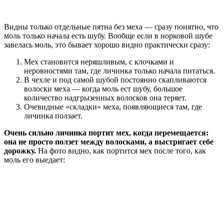
Видны только отдельные пятна без меха — сразу понятно, что
моль только начала есть шубу. Вообще если в норковой шубе
завелась моль, это бывает хорошо видно практически сразу:
Мех становится неряшливым, с клочками и
неровностями там, где личинка только начала питаться.
В чехле и под самой шубой постоянно скапливаются
волоски меха — когда моль ест шубу, большое
количество надгрызенных волосков она теряет.
Очевидные «складки» меха, появляющиеся там, где
личинка ползает.
Очень сильно личинка портит мех, когда перемещается:
она не просто ползет между волосками, а выстригает себе
дорожку.
На фото видно, как портится мех после того, как
моль его выедает: