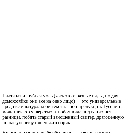
Платяная и шубная моль (хоть это и разные виды, но для
домохозяйки они все на одно лицо) — это универсальные
вредители натуральной текстильной продукции. Гусеницы
моли питаются шерстью в любом виде, и для них нет
разницы, побить старый заношенный свитер, драгоценную
норковую шубу или чей-то парик.
Но именно моль в шубе обычно вызывает максимум