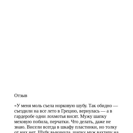
Отзыв
«У меня моль съела норковую шубу. Так обидно —
съездили на все лето в Грецию, вернулась — а в
гардеробе одни лохмотья висят. Мужу шапку
меховую побила, перчатки. Что делать, даже не
знаю. Висели всегда в шкафу пластинки, но толку
от них нет. Шубу выкинула, шапку муж вахтеру на